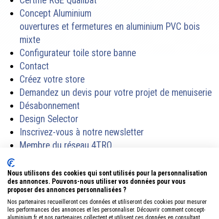
Certifié RGE Qualibat
Concept Aluminium
ouvertures et fermetures en aluminium PVC bois
mixte
Configurateur toile store banne
Contact
Créez votre store
Demandez un devis pour votre projet de menuiserie
Désabonnement
Design Selector
Inscrivez-vous à notre newsletter
Membre du réseau 4TRO
Mentions légales
Merci !
Nous utilisons des cookies qui sont utilisés pour la personnalisation
des annonces. Pouvons-nous utiliser vos données pour vous
Offre spéciale de printemps
proposer des annonces personnalisées ?
Offres promotionnelles Automne 2024
Nos partenaires recueilleront ces données et utiliseront des cookies pour mesurer
Partenaires
les performances des annonces et les personnaliser. Découvrir comment concept-
aluminium.fr et nos partenaires collectent et utilisent ces données en consultant