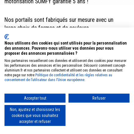
motorisation SOMFY garantie 5 ans !
Nos portails sont fabriqués sur mesure avec un
large choix de formes et de couleurs.
Fabrication sur mesure, coloris au choix avec une
Nous utilisons des cookies qui sont utilisés pour la personnalisation
finition brillant ou mat fin.
des annonces. Pouvons-nous utiliser vos données pour vous
proposer des annonces personnalisées ?
Entreprise certifiée par Somfy
Nos partenaires recueilleront ces données et utiliseront des cookies pour mesurer
les performances des annonces et les personnaliser. Découvrir comment concept-
aluminium.fr et nos partenaires collectent et utilisent ces données en consultant
notre page sur notre
Politique de confidentialité et les règles relatives au
consentement de l’utilisateur dans l’Union européenne
.
Accepter tout
Refuser
Plan du site
Offres promotionnelles Automne 2024
Mentions légales
Politique de confidentialité
Catalogues
Contact
Concept Aluminium © 2026
Non, ajustez et choisissez les
cookies que vous souhaitez
accepter et refuser